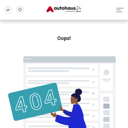
Zum Antrag
Alle Fragen & Antworten
München
Berlin
Wir bewerten dein Auto
Rund um die Inzahlungnahme
Oops!
Frankfurt
Wuppertal