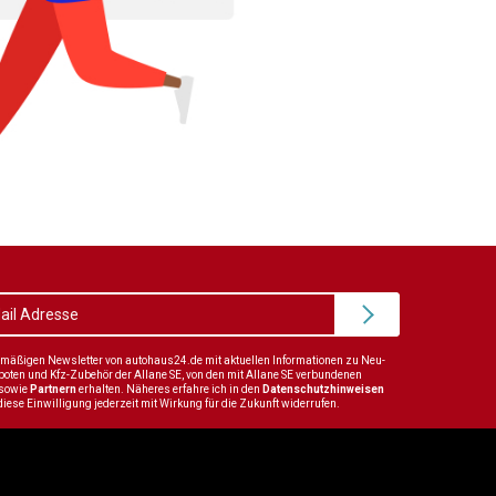
elmäßigen Newsletter von autohaus24.de mit aktuellen Informationen zu Neu-
en und Kfz-Zubehör der Allane SE, von den mit Allane SE verbundenen
sowie
Partnern
erhalten. Näheres erfahre ich in den
Datenschutzhinweisen
diese Einwilligung jederzeit mit Wirkung für die Zukunft widerrufen.