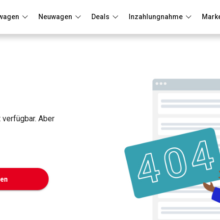
wagen
Neuwagen
Deals
Inzahlungnahme
Mark
Berlin
Frankfurt
Wuppertal
t verfügbar. Aber
ken