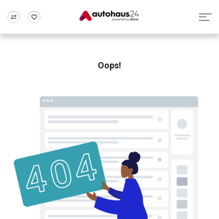
Zum Antrag
Alle Fragen & Antworten
München
Berlin
Wir bewerten dein Auto
Rund um die Inzahlungnahme
Oops!
Frankfurt
Wuppertal