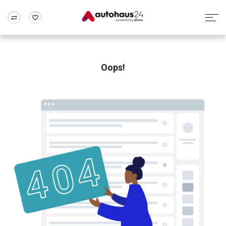
Zum Antrag
Alle Fragen & Antworten
München
Berlin
Wir bewerten dein Auto
Rund um die Inzahlungnahme
Oops!
Frankfurt
Wuppertal