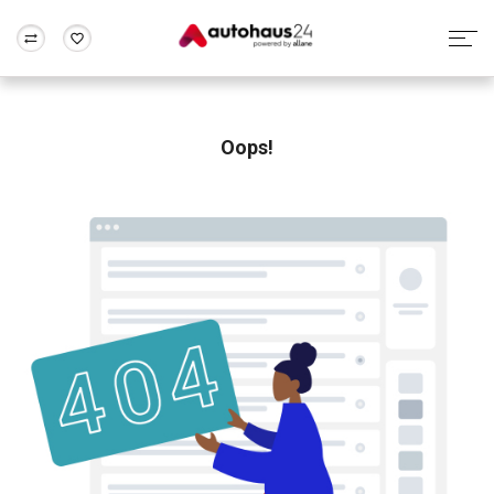
Zum Antrag
Alle Fragen & Antworten
München
Berlin
Wir bewerten dein Auto
Rund um die Inzahlungnahme
Oops!
Frankfurt
Wuppertal