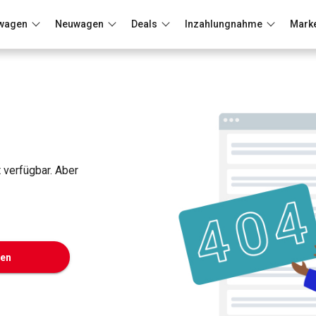
wagen
Neuwagen
Deals
Inzahlungnahme
Mark
Berlin
Frankfurt
Wuppertal
t verfügbar. Aber
ken