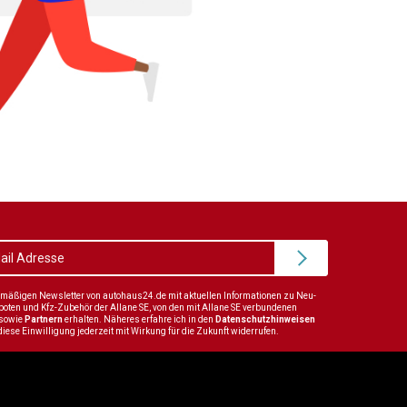
elmäßigen Newsletter von autohaus24.de mit aktuellen Informationen zu Neu-
en und Kfz-Zubehör der Allane SE, von den mit Allane SE verbundenen
sowie
Partnern
erhalten. Näheres erfahre ich in den
Datenschutzhinweisen
diese Einwilligung jederzeit mit Wirkung für die Zukunft widerrufen.