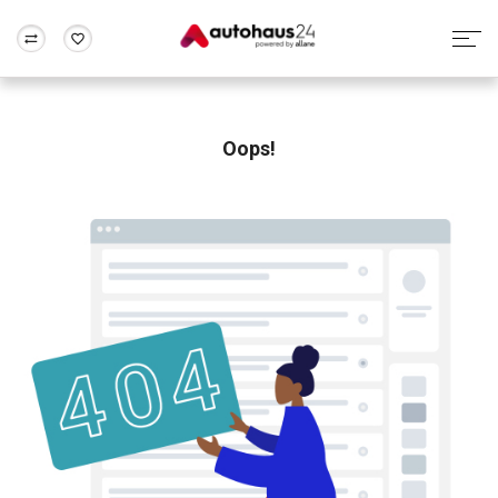
Zum Antrag
Alle Fragen & Antworten
München
Berlin
Wir bewerten dein Auto
Rund um die Inzahlungnahme
Oops!
Frankfurt
Wuppertal