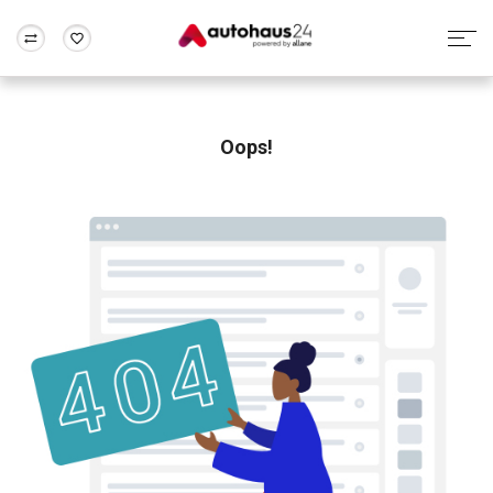
Zum Antrag
Alle Fragen & Antworten
München
Berlin
Wir bewerten dein Auto
Rund um die Inzahlungnahme
Oops!
Frankfurt
Wuppertal