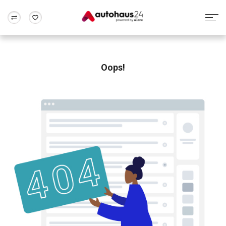
Zum Antrag
Alle Fragen & Antworten
München
Berlin
Wir bewerten dein Auto
Rund um die Inzahlungnahme
Oops!
Frankfurt
Wuppertal