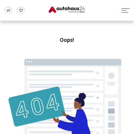
Zum Antrag
Alle Fragen & Antworten
München
Berlin
Wir bewerten dein Auto
Rund um die Inzahlungnahme
Oops!
Frankfurt
Wuppertal