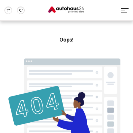
Zum Antrag
Alle Fragen & Antworten
München
Berlin
Wir bewerten dein Auto
Rund um die Inzahlungnahme
Oops!
Frankfurt
Wuppertal