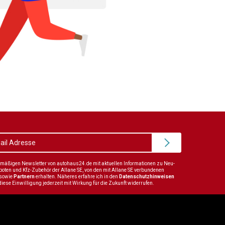
elmäßigen Newsletter von autohaus24.de mit aktuellen Informationen zu Neu-
en und Kfz-Zubehör der Allane SE, von den mit Allane SE verbundenen
sowie
Partnern
erhalten. Näheres erfahre ich in den
Datenschutzhinweisen
diese Einwilligung jederzeit mit Wirkung für die Zukunft widerrufen.