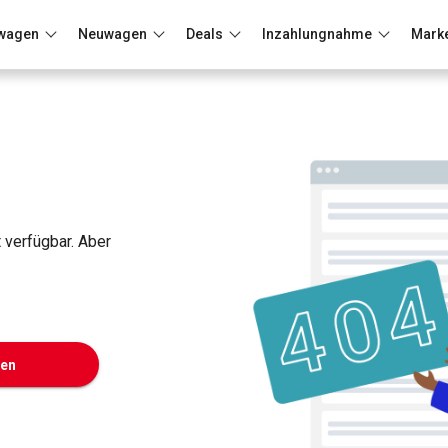
wagen
Neuwagen
Deals
Inzahlungnahme
Mark
Berlin
Frankfurt
Wuppertal
t verfügbar. Aber
ken