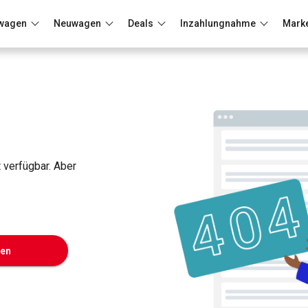
wagen
Neuwagen
Deals
Inzahlungnahme
Mark
Berlin
Frankfurt
Wuppertal
t verfügbar. Aber
ken