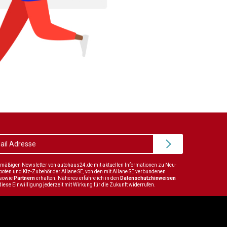
elmäßigen Newsletter von autohaus24.de mit aktuellen Informationen zu Neu-
en und Kfz-Zubehör der Allane SE, von den mit Allane SE verbundenen
sowie
Partnern
erhalten. Näheres erfahre ich in den
Datenschutzhinweisen
diese Einwilligung jederzeit mit Wirkung für die Zukunft widerrufen.