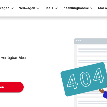
wagen
Neuwagen
Deals
Inzahlungnahme
Mark
Berlin
Frankfurt
Wuppertal
t verfügbar. Aber
ken