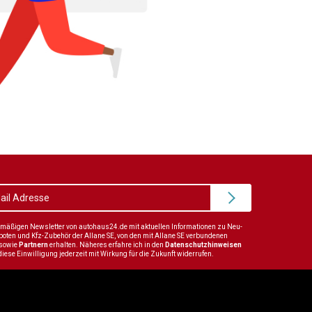
elmäßigen Newsletter von autohaus24.de mit aktuellen Informationen zu Neu-
en und Kfz-Zubehör der Allane SE, von den mit Allane SE verbundenen
sowie
Partnern
erhalten. Näheres erfahre ich in den
Datenschutzhinweisen
diese Einwilligung jederzeit mit Wirkung für die Zukunft widerrufen.