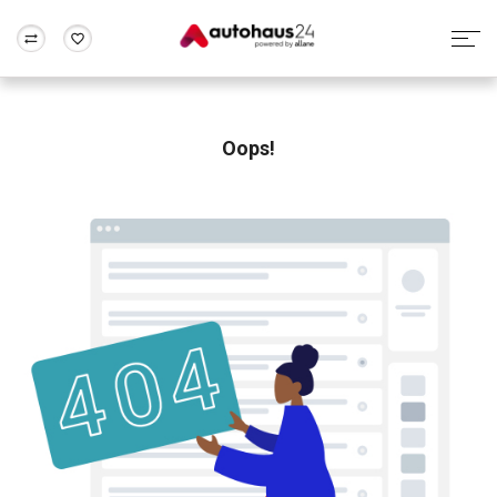
Zum Antrag
Alle Fragen & Antworten
München
Berlin
Wir bewerten dein Auto
Rund um die Inzahlungnahme
Oops!
Frankfurt
Wuppertal