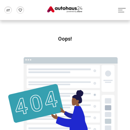
Zum Antrag
Alle Fragen & Antworten
München
Berlin
Wir bewerten dein Auto
Rund um die Inzahlungnahme
Oops!
Frankfurt
Wuppertal