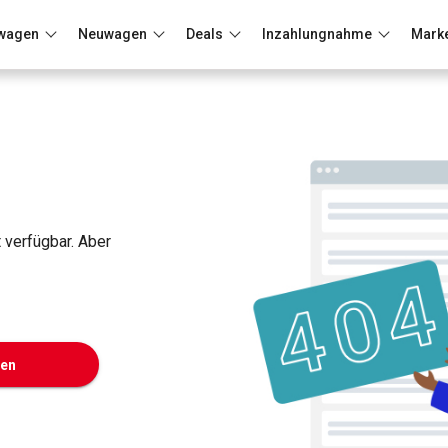
wagen
Neuwagen
Deals
Inzahlungnahme
Mark
Berlin
Frankfurt
Wuppertal
t verfügbar. Aber
ken