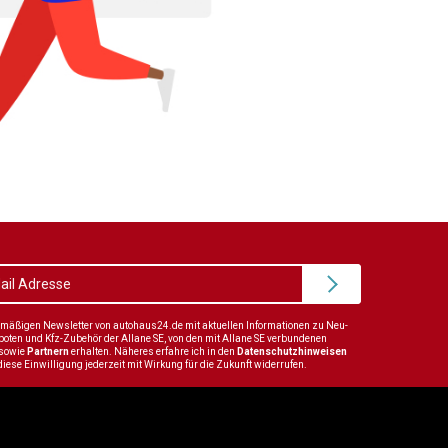
elmäßigen Newsletter von autohaus24.de mit aktuellen Informationen zu Neu-
en und Kfz-Zubehör der Allane SE, von den mit Allane SE verbundenen
sowie
Partnern
erhalten. Näheres erfahre ich in den
Datenschutzhinweisen
diese Einwilligung jederzeit mit Wirkung für die Zukunft widerrufen.