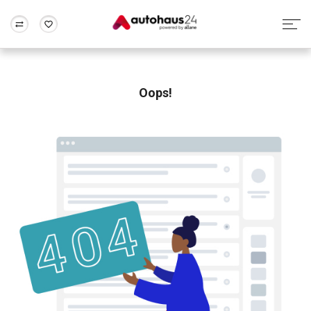
Zum Antrag
Alle Fragen & Antworten
München
Berlin
Wir bewerten dein Auto
Rund um die Inzahlungnahme
Oops!
Frankfurt
Wuppertal