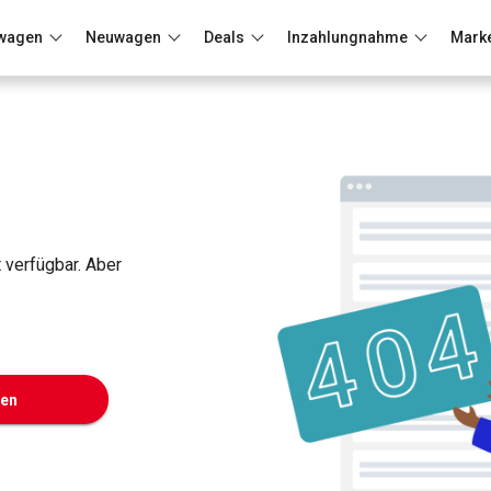
wagen
Neuwagen
Deals
Inzahlungnahme
Mark
Berlin
Frankfurt
Wuppertal
t verfügbar. Aber
ken