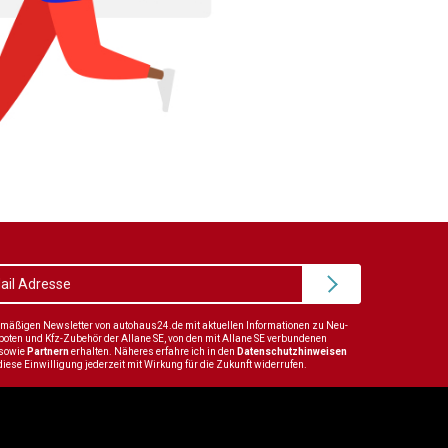
elmäßigen Newsletter von autohaus24.de mit aktuellen Informationen zu Neu-
en und Kfz-Zubehör der Allane SE, von den mit Allane SE verbundenen
sowie
Partnern
erhalten. Näheres erfahre ich in den
Datenschutzhinweisen
diese Einwilligung jederzeit mit Wirkung für die Zukunft widerrufen.