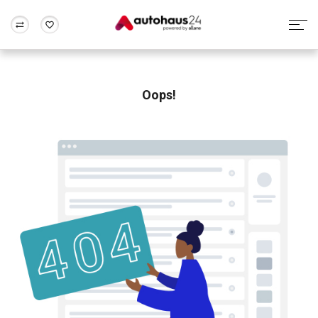
Zum Antrag
Alle Fragen & Antworten
München
Berlin
Wir bewerten dein Auto
Rund um die Inzahlungnahme
Oops!
Frankfurt
Wuppertal