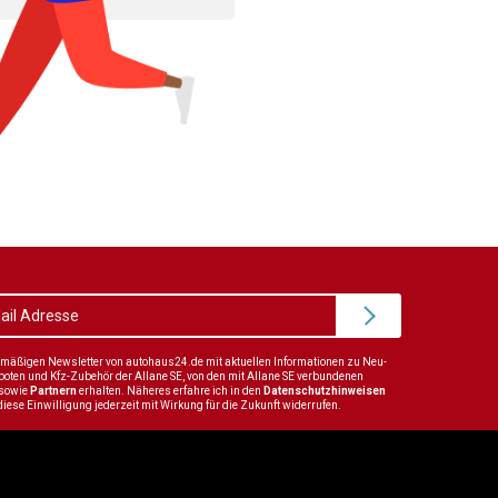
elmäßigen Newsletter von autohaus24.de mit aktuellen Informationen zu Neu-
en und Kfz-Zubehör der Allane SE, von den mit Allane SE verbundenen
sowie
Partnern
erhalten. Näheres erfahre ich in den
Datenschutzhinweisen
diese Einwilligung jederzeit mit Wirkung für die Zukunft widerrufen.