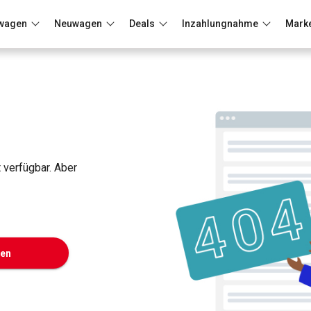
wagen
Neuwagen
Deals
Inzahlungnahme
Mark
Berlin
Frankfurt
Wuppertal
t verfügbar. Aber
ken