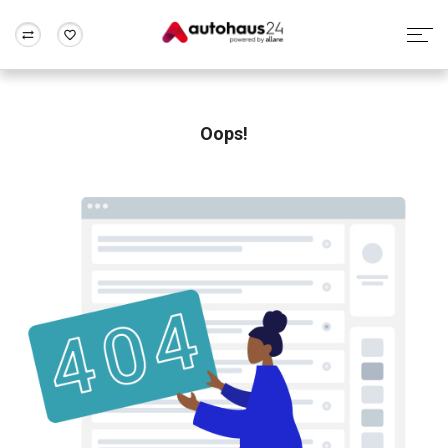
Zum Antrag
Alle Fragen & Antworten
München
Berlin
Wir bewerten dein Auto
Rund um die Inzahlungnahme
Oops!
Frankfurt
Wuppertal