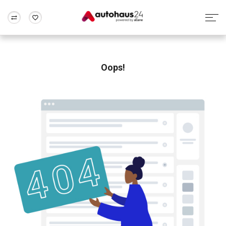
Zum Antrag
Alle Fragen & Antworten
München
Berlin
Wir bewerten dein Auto
Rund um die Inzahlungnahme
Oops!
Frankfurt
Wuppertal