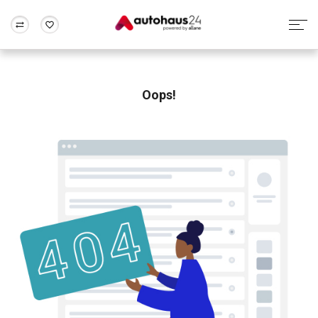
Zum Antrag
Alle Fragen & Antworten
München
Berlin
Wir bewerten dein Auto
Rund um die Inzahlungnahme
Oops!
Frankfurt
Wuppertal