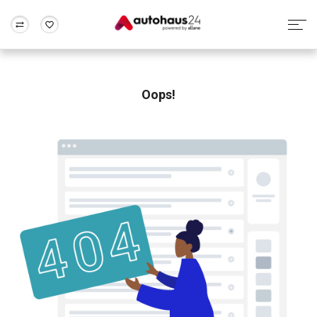
Zum Antrag
Alle Fragen & Antworten
München
Berlin
Wir bewerten dein Auto
Rund um die Inzahlungnahme
Oops!
Frankfurt
Wuppertal