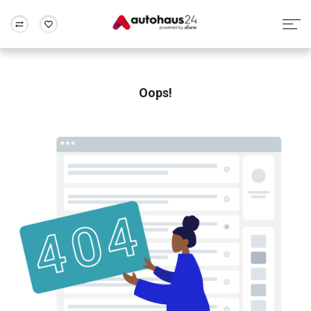
Zum Antrag
Alle Fragen & Antworten
München
Berlin
Wir bewerten dein Auto
Rund um die Inzahlungnahme
Oops!
Frankfurt
Wuppertal