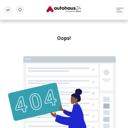
Zum Antrag
Alle Fragen & Antworten
München
Berlin
Wir bewerten dein Auto
Rund um die Inzahlungnahme
Oops!
Frankfurt
Wuppertal