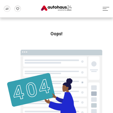
Zum Antrag
Alle Fragen & Antworten
München
Berlin
Wir bewerten dein Auto
Rund um die Inzahlungnahme
Oops!
Frankfurt
Wuppertal