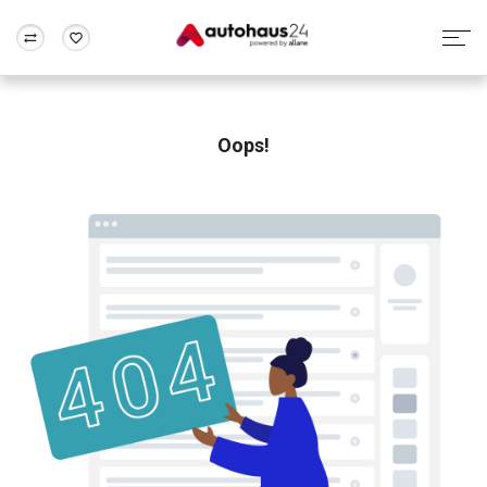
Zum Antrag
Alle Fragen & Antworten
München
Berlin
Wir bewerten dein Auto
Rund um die Inzahlungnahme
Oops!
Frankfurt
Wuppertal