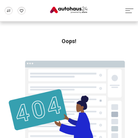
Zum Antrag
Alle Fragen & Antworten
München
Berlin
Wir bewerten dein Auto
Rund um die Inzahlungnahme
Oops!
Frankfurt
Wuppertal