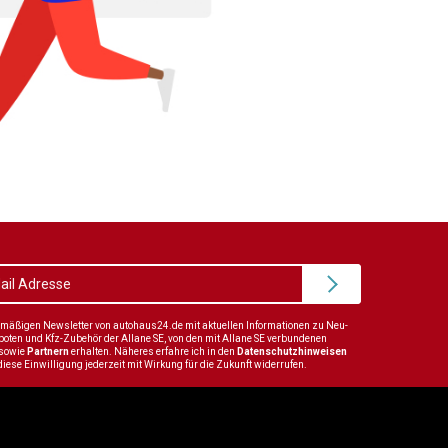
elmäßigen Newsletter von autohaus24.de mit aktuellen Informationen zu Neu-
en und Kfz-Zubehör der Allane SE, von den mit Allane SE verbundenen
sowie
Partnern
erhalten. Näheres erfahre ich in den
Datenschutzhinweisen
diese Einwilligung jederzeit mit Wirkung für die Zukunft widerrufen.