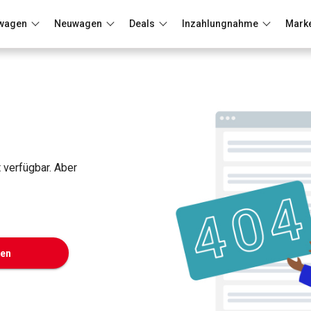
wagen
Neuwagen
Deals
Inzahlungnahme
Mark
Berlin
Frankfurt
Wuppertal
t verfügbar. Aber
ken