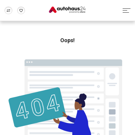
Zum Antrag
Alle Fragen & Antworten
München
Berlin
Wir bewerten dein Auto
Rund um die Inzahlungnahme
Oops!
Frankfurt
Wuppertal