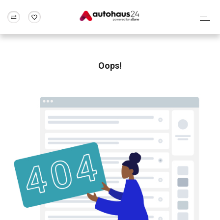
Zum Antrag
Alle Fragen & Antworten
München
Berlin
Wir bewerten dein Auto
Rund um die Inzahlungnahme
Oops!
Frankfurt
Wuppertal