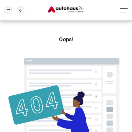
Zum Antrag
Alle Fragen & Antworten
München
Berlin
Wir bewerten dein Auto
Rund um die Inzahlungnahme
Oops!
Frankfurt
Wuppertal