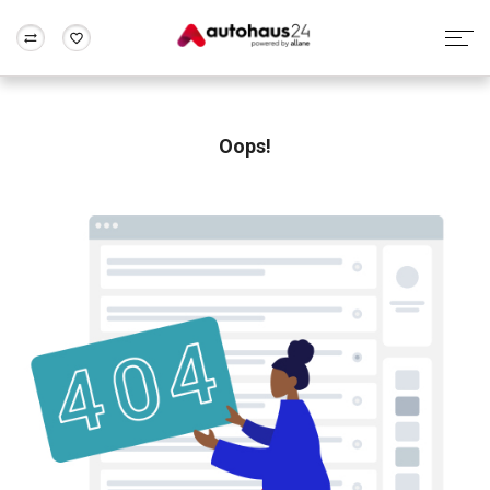
Zum Antrag
Alle Fragen & Antworten
München
Berlin
Wir bewerten dein Auto
Rund um die Inzahlungnahme
Oops!
Frankfurt
Wuppertal