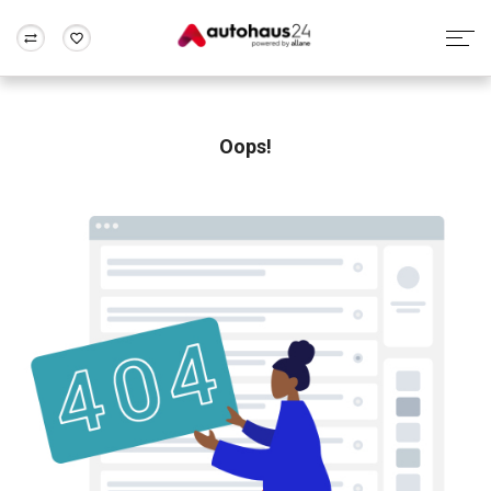
Zum Antrag
Alle Fragen & Antworten
München
Berlin
Wir bewerten dein Auto
Rund um die Inzahlungnahme
Oops!
Frankfurt
Wuppertal