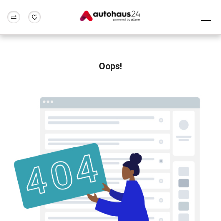
Zum Antrag
Alle Fragen & Antworten
München
Berlin
Wir bewerten dein Auto
Rund um die Inzahlungnahme
Oops!
Frankfurt
Wuppertal