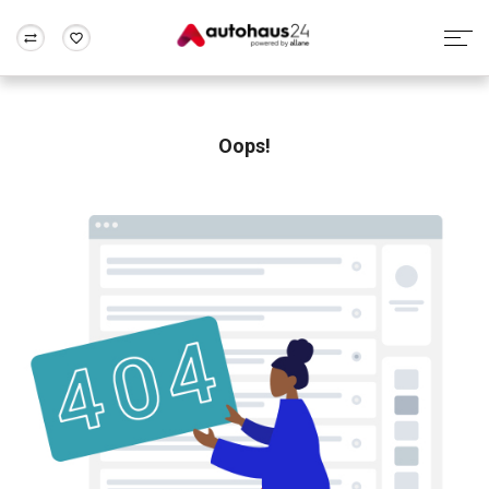
Zum Antrag
Alle Fragen & Antworten
München
Berlin
Wir bewerten dein Auto
Rund um die Inzahlungnahme
Oops!
Frankfurt
Wuppertal