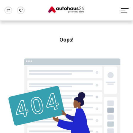
Zum Antrag
Alle Fragen & Antworten
München
Berlin
Wir bewerten dein Auto
Rund um die Inzahlungnahme
Oops!
Frankfurt
Wuppertal