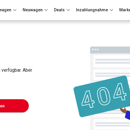
wagen
Neuwagen
Deals
Inzahlungnahme
Mark
Berlin
Frankfurt
Wuppertal
t verfügbar. Aber
ken