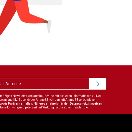
elmäßigen Newsletter von autohaus24.de mit aktuellen Informationen zu Neu-
en und Kfz-Zubehör der Allane SE, von den mit Allane SE verbundenen
sowie
Partnern
erhalten. Näheres erfahre ich in den
Datenschutzhinweisen
diese Einwilligung jederzeit mit Wirkung für die Zukunft widerrufen.