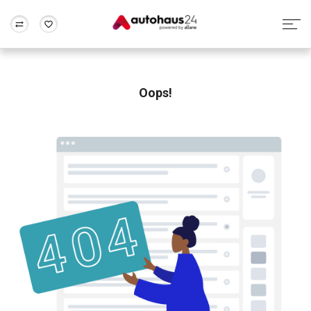
Zum Antrag
Alle Fragen & Antworten
München
Berlin
Wir bewerten dein Auto
Rund um die Inzahlungnahme
Oops!
Frankfurt
Wuppertal