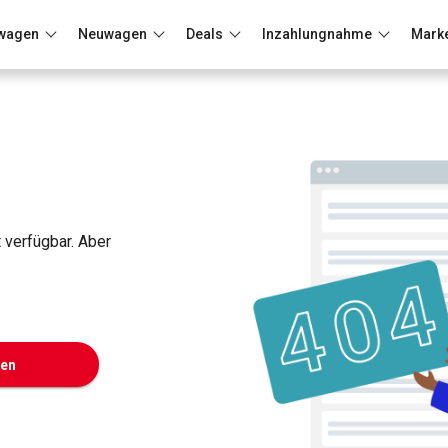
wagen
Neuwagen
Deals
Inzahlungnahme
Mark
Berlin
Frankfurt
Wuppertal
t verfügbar. Aber
ken