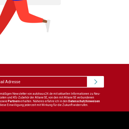
elmäßigen Newsletter von autohaus24.de mit aktuellen Informationen zu Neu-
en und Kfz-Zubehör der Allane SE, von den mit Allane SE verbundenen
sowie
Partnern
erhalten. Näheres erfahre ich in den
Datenschutzhinweisen
diese Einwilligung jederzeit mit Wirkung für die Zukunft widerrufen.