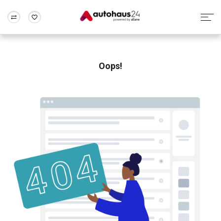
Zum Antrag
Alle Fragen & Antworten
München
Berlin
Wir bewerten dein Auto
Rund um die Inzahlungnahme
Oops!
Frankfurt
Wuppertal