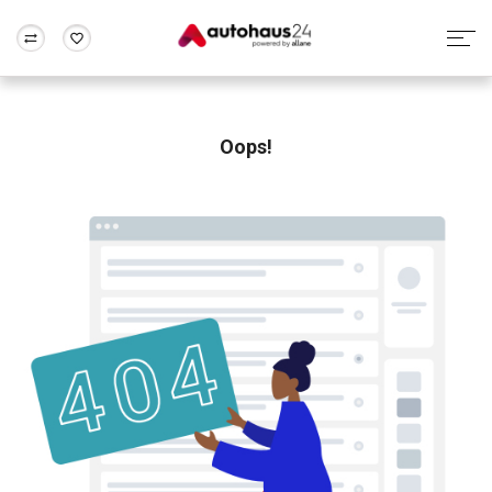
Zum Antrag
Alle Fragen & Antworten
München
Berlin
Wir bewerten dein Auto
Rund um die Inzahlungnahme
Oops!
Frankfurt
Wuppertal