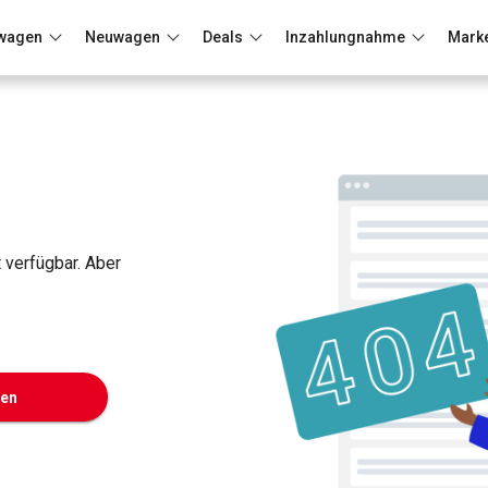
wagen
Neuwagen
Deals
Inzahlungnahme
Mark
Berlin
Frankfurt
Wuppertal
t verfügbar. Aber
ken