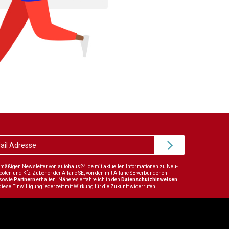
elmäßigen Newsletter von autohaus24.de mit aktuellen Informationen zu Neu-
en und Kfz-Zubehör der Allane SE, von den mit Allane SE verbundenen
sowie
Partnern
erhalten. Näheres erfahre ich in den
Datenschutzhinweisen
diese Einwilligung jederzeit mit Wirkung für die Zukunft widerrufen.