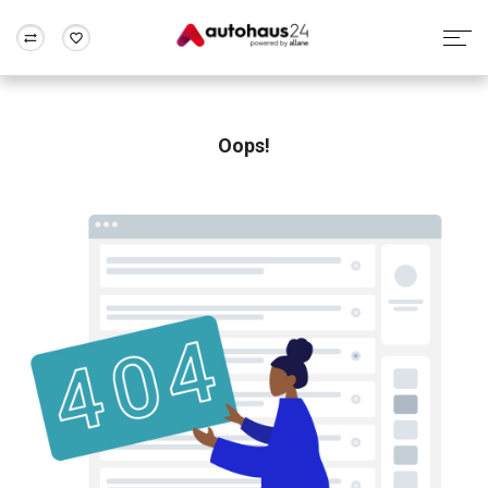
Zum Antrag
Alle Fragen & Antworten
München
Berlin
Wir bewerten dein Auto
Rund um die Inzahlungnahme
Oops!
Frankfurt
Wuppertal