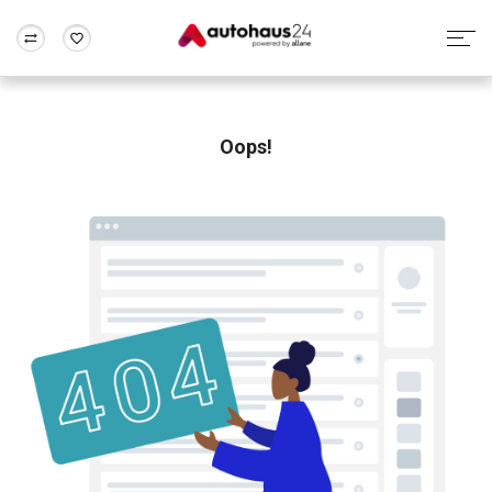
Zum Antrag
Alle Fragen & Antworten
München
Berlin
Wir bewerten dein Auto
Rund um die Inzahlungnahme
Oops!
Frankfurt
Wuppertal