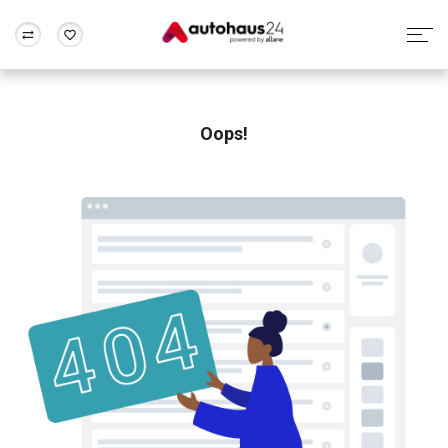
Zum Antrag
Alle Fragen & Antworten
München
Berlin
Wir bewerten dein Auto
Rund um die Inzahlungnahme
Oops!
Frankfurt
Wuppertal