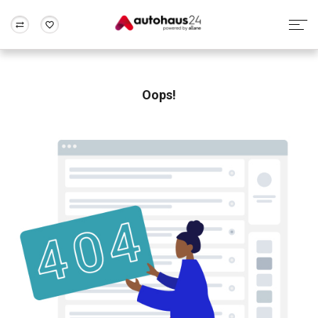
Zum Antrag
Alle Fragen & Antworten
München
Berlin
Wir bewerten dein Auto
Rund um die Inzahlungnahme
Oops!
Frankfurt
Wuppertal