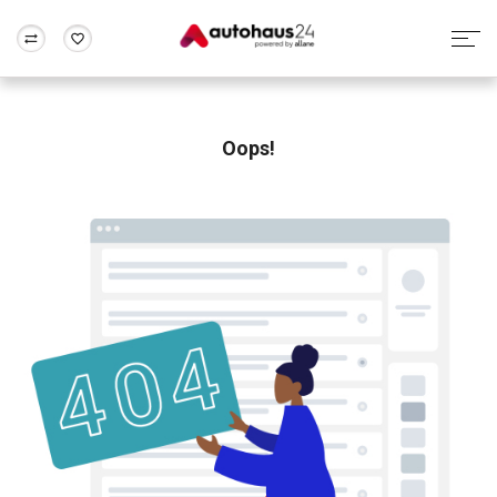
Zum Antrag
Alle Fragen & Antworten
München
Berlin
Wir bewerten dein Auto
Rund um die Inzahlungnahme
Oops!
Frankfurt
Wuppertal